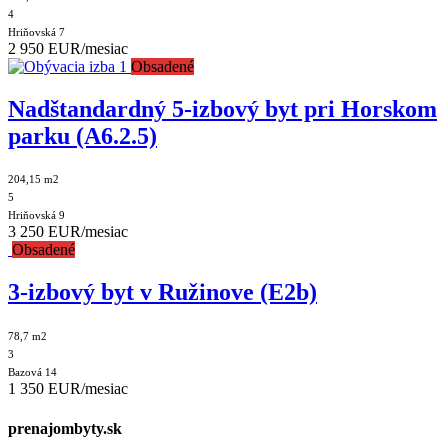
4
Hriňovská 7
2 950 EUR/mesiac
Obsadené
Nadštandardný 5-izbový byt pri Horskom
parku (A6.2.5)
204,15 m2
5
Hriňovská 9
3 250 EUR/mesiac
Obsadené
3-izbový byt v Ružinove (E2b)
78,7 m2
3
Bazová 14
1 350 EUR/mesiac
prenajombyty.sk