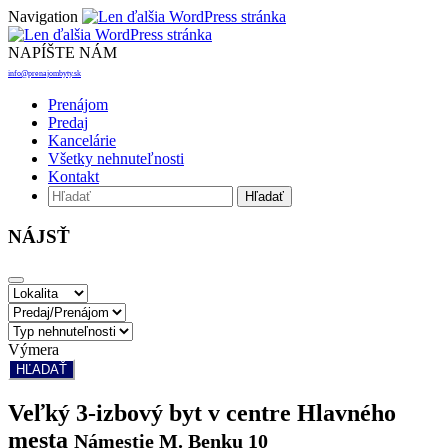
Navigation
NAPÍŠTE NÁM
info@prenajombyty.sk
Prenájom
Predaj
Kancelárie
Všetky nehnuteľnosti
Kontakt
NÁJSŤ
Výmera
HĽADAŤ
Veľký 3-izbový byt v centre Hlavného
mesta
Námestie M. Benku 10