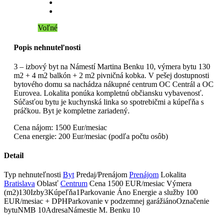
Voľné
Popis nehnuteľnosti
3 – izbový byt na Námestí Martina Benku 10, výmera bytu 130
m2 + 4 m2 balkón + 2 m2 pivničná kobka. V pešej dostupnosti
bytového domu sa nachádza nákupné centrum OC Centrál a OC
Eurovea. Lokalita ponúka kompletnú občiansku vybavenosť.
Súčasťou bytu je kuchynská linka so spotrebičmi a kúpeľňa s
práčkou. Byt je kompletne zariadený.
Cena nájom: 1500 Eur/mesiac
Cena energie: 200 Eur/mesiac (podľa počtu osôb)
Detail
Typ nehnuteľnosti
Byt
Predaj/Prenájom
Prenájom
Lokalita
Bratislava
Oblasť
Centrum
Cena
1500 EUR/mesiac
Výmera
(m2)
130
Izby
3
Kúpeľňa
1
Parkovanie
Áno
Energie a služby
100
EUR/mesiac + DPH
Parkovanie v podzemnej garáži
áno
Označenie
bytu
NMB 10
Adresa
Námestie M. Benku 10